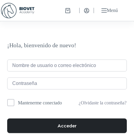
Saltar
al
Menú
Carro
contenido
de
compra
¡Hola, bienvenido de nuevo!
¿Olvidaste la contraseña?
Mantenerme conectado
Acceder