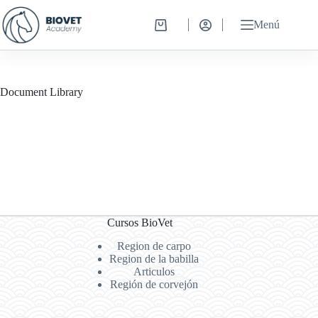
Saltar
al
Menú
Carro
contenido
de
compra
Document Library
Cursos BioVet
Region de carpo
Region de la babilla
Articulos
Región de corvejón