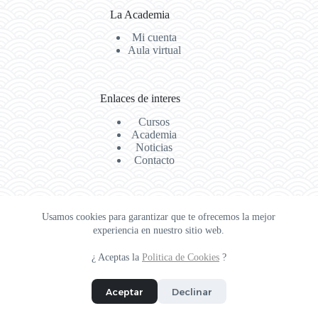
La Academia
Mi cuenta
Aula virtual
Enlaces de interes
Cursos
Academia
Noticias
Contacto
Legal
Usamos cookies para garantizar que te ofrecemos la mejor
experiencia en nuestro sitio web.
Aviso Legal
Politica de privacidad
Politica de Cookie
¿ Aceptas la
Politica de Cookies
?
Terminos y condiciones
Copyright © 2026 - Web Diseñada por
COD3NEXT
Aceptar
Declinar
Instagram