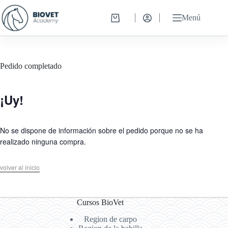
Saltar
al
Menú
Carro
contenido
de
compra
Pedido completado
¡Uy!
No se dispone de información sobre el pedido porque no se ha
realizado ninguna compra.
volver al inicio
Cursos BioVet
Region de carpo