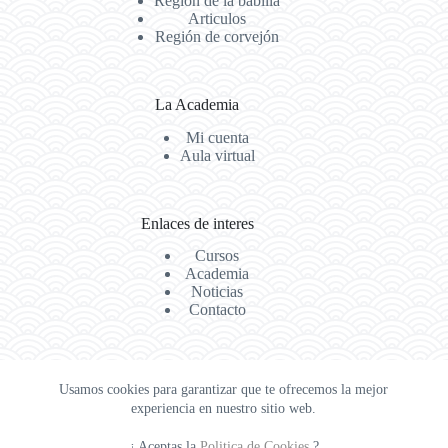
Region de la babilla
Articulos
Región de corvejón
La Academia
Mi cuenta
Aula virtual
Enlaces de interes
Cursos
Academia
Noticias
Contacto
Legal
Usamos cookies para garantizar que te ofrecemos la mejor
experiencia en nuestro sitio web.
Aviso Legal
Politica de privacidad
Politica de Cookie
¿ Aceptas la
Politica de Cookies
?